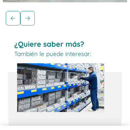
Soluciones para cargas paletizadas
Estanterías dinámicas para palets
BITO
¿Quiere saber más?
Los sistemas de almacenamiento dinámico de
También le puede interesar:
palets son ideales para productos de rápido
movimiento. Las cantidades de reposición
suficientes garantizan una disponibilidad
constante del producto. Todos los artículos
tienen acceso directo en la zona de picking. La
carga y la retirada se realizan en pasillos
separados, lo que garantiza procesos de
almacenamiento organizados, ya que cada
carril está dedicado a una única línea de
referencia.