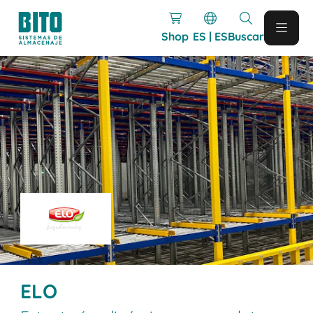
Shop
ES | ES
Buscar
ELO