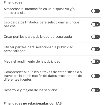
Sistemas de estanterías
Sistemas de transporte
Nuestros servicios
Asesoramiento y servicio
Empresa
Catálogo General
Quiénes somos
Documentos para descargar
Nuestra red global
Formulario de contacto
Centros de producción
Follow us
A
BIT O
F
YOUR LIFE.