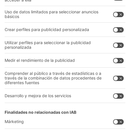
Nuestros servicios
Asesoramiento y servicio
Empresa
Catálogo General
Quiénes somos
Documentos para descargar
Nuestra red global
Formulario de contacto
Centros de producción
Follow us
A
BIT O
F
YOUR LIFE.