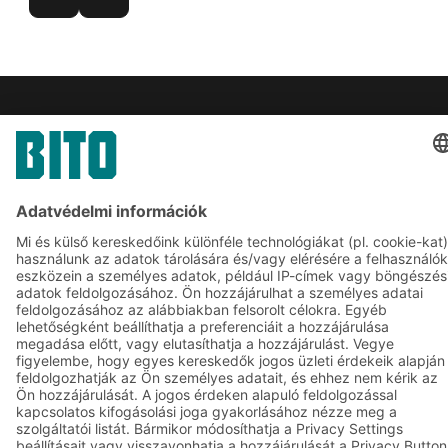
Megoldások
Intralogisztikai megoldások
Tárolók és konténerek
Állványrendszerek
Közlekedési rendszerek
BITO szolgáltatások
Tanácsadás és szolgáltatás
Kapcsolatfelvételi űrlap
Vállalat
Kövessen minket
Rólunk