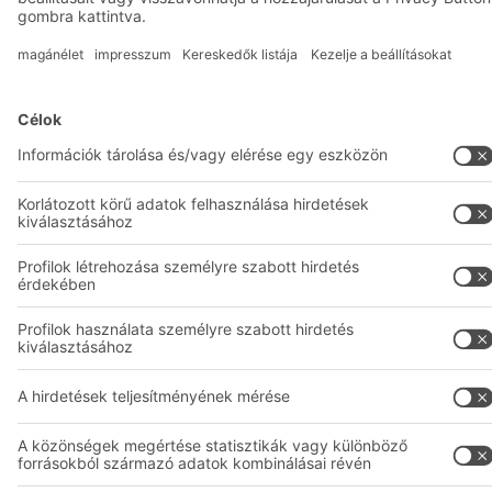
Telephelyek világszerte
Gyártóüzemek
A
BIT O
F
YOUR LIFE.
+36 (1) 421 5385
© 2026 BITO-Lagertechnik Bittmann GmbH
Tervezés és megvalósítás
+ | LOUIS
INTERNET
Ez az ajánlat az ipar, a kézműipar, a kereskedelem és a
szabadfoglalkozásúak számára készült, önálló, szakmai vagy
kereskedelmi tevékenység során történő felhasználásra.