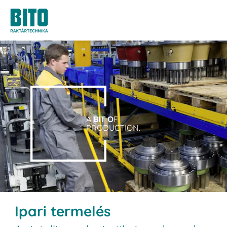
A
BIT O
F
PRODUCTION.
Ipari termelés