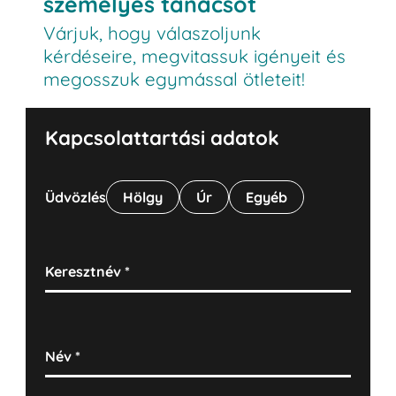
személyes tanácsot
Várjuk, hogy válaszoljunk
kérdéseire, megvitassuk igényeit és
megosszuk egymással ötleteit!
Kapcsolattartási adatok
Üdvözlés
Hölgy
Úr
Egyéb
Keresztnév
*
Név
*