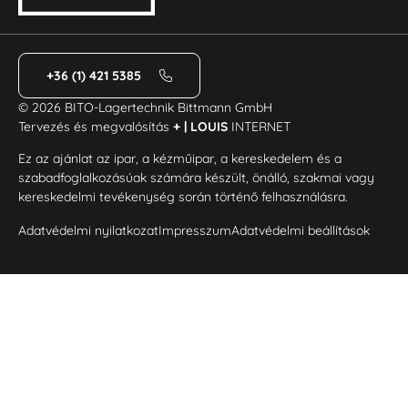
+36 (1) 421 5385
© 2026 BITO-Lagertechnik Bittmann GmbH
Tervezés és megvalósítás
+ | LOUIS
INTERNET
Ez az ajánlat az ipar, a kézműipar, a kereskedelem és a
szabadfoglalkozásúak számára készült, önálló, szakmai vagy
kereskedelmi tevékenység során történő felhasználásra.
Adatvédelmi nyilatkozat
Impresszum
Adatvédelmi beállítások