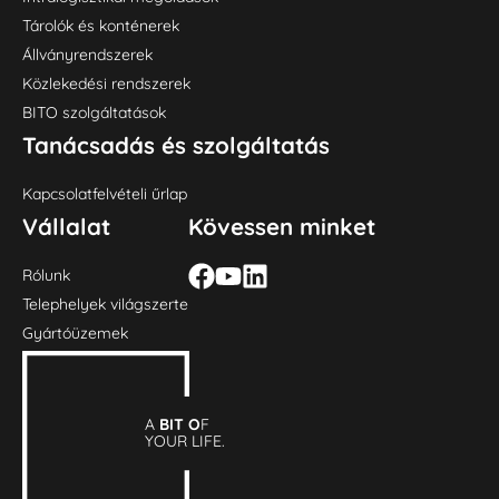
Tárolók és konténerek
Állványrendszerek
Közlekedési rendszerek
BITO szolgáltatások
Tanácsadás és szolgáltatás
Kapcsolatfelvételi űrlap
Vállalat
Kövessen minket
Rólunk
Telephelyek világszerte
Gyártóüzemek
A
BIT O
F
YOUR LIFE.