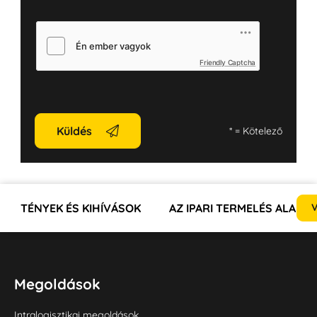
Friendly Captcha
Küldés
*
= Kötelező
TÉNYEK ÉS KIHÍVÁSOK
AZ IPARI TERMELÉS ALAKU
V
Megoldások
Intralogisztikai megoldások