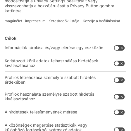
Megoldások
Intralogisztikai megoldások
Tárolók és konténerek
Állványrendszerek
Közlekedési rendszerek
BITO szolgáltatások
Tanácsadás és szolgáltatás
Kapcsolatfelvételi űrlap
Vállalat
Kövessen minket
Rólunk
Telephelyek világszerte