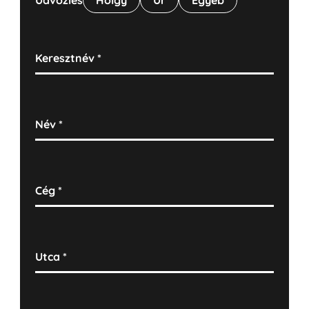
Üdvözlés
Hölgy
Úr
Egyéb
Keresztnév
*
Név
*
Cég
*
Utca
*