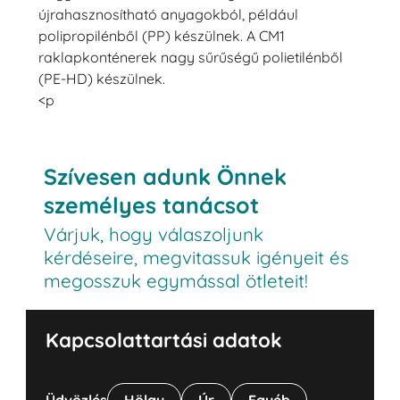
újrahasznosítható anyagokból, például
polipropilénből (PP) készülnek. A CM1
raklapkonténerek nagy sűrűségű polietilénből
(PE-HD) készülnek.
<p
Szívesen adunk Önnek
személyes tanácsot
Várjuk, hogy válaszoljunk
kérdéseire, megvitassuk igényeit és
megosszuk egymással ötleteit!
Kapcsolattartási adatok