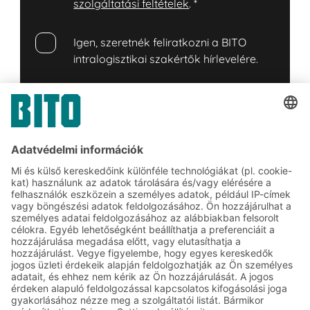
szolgáltatási feltételek
.
*
Igen, szeretnék feliratkozni a BITO
intralogisztikai szakértők hírlevelére.
Igen, szeretnék feliratkozni a BITO
hírlevelére, hogy többé ne maradjak le
hírekről, akciókról és
kedvezményekről.
Friendly Captcha
Küldés
*
= Kötelező