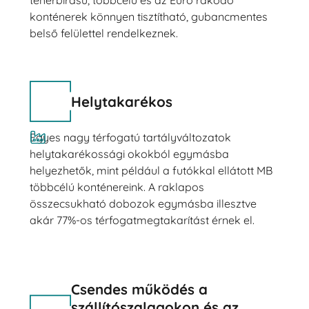
konténerek könnyen tisztítható, gubancmentes
belső felülettel rendelkeznek.
Helytakarékos
Egyes nagy térfogatú tartályváltozatok
helytakarékossági okokból egymásba
helyezhetők, mint például a futókkal ellátott MB
többcélú konténereink. A raklapos
összecsukható dobozok egymásba illesztve
akár 77%-os térfogatmegtakarítást érnek el.
Csendes működés a
szállítószalagokon és az