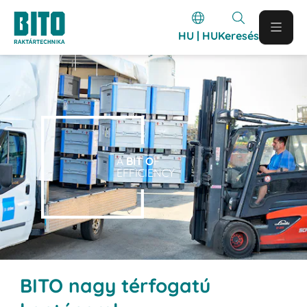
HU | HU
Keresés
A
BIT O
F
EFFICIENCY
BITO nagy térfogatú