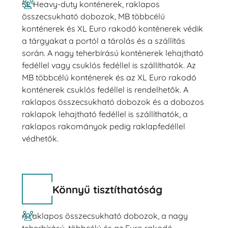
SL Heavy-duty konténerek, raklapos
összecsukható dobozok, MB többcélú
konténerek és XL Euro rakodó konténerek védik
a tárgyakat a portól a tárolás és a szállítás
során. A nagy teherbírású konténerek lehajtható
fedéllel vagy csuklós fedéllel is szállíthatók. Az
MB többcélú konténerek és az XL Euro rakodó
konténerek csuklós fedéllel is rendelhetők. A
raklapos összecsukható dobozok és a dobozos
raklapok lehajtható fedéllel is szállíthatók, a
raklapos rakományok pedig raklapfedéllel
védhetők.
Könnyű tisztíthatóság
A raklapos összecsukható dobozok, a nagy
teherbírású, többcélú és az Euro rakodó