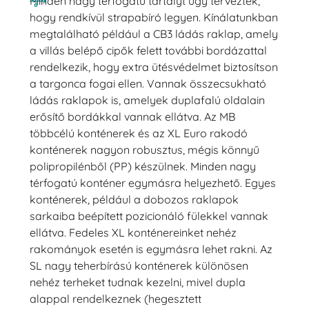
Minden nagy térfogatú tartályt úgy terveztek,
hogy rendkívül strapabíró legyen. Kínálatunkban
megtalálható például a CB3 ládás raklap, amely
a villás belépő cipők felett további bordázattal
rendelkezik, hogy extra ütésvédelmet biztosítson
a targonca fogai ellen. Vannak összecsukható
ládás raklapok is, amelyek duplafalú oldalain
erősítő bordákkal vannak ellátva. Az MB
többcélú konténerek és az XL Euro rakodó
konténerek nagyon robusztus, mégis könnyű
polipropilénből (PP) készülnek. Minden nagy
térfogatú konténer egymásra helyezhető. Egyes
konténerek, például a dobozos raklapok
sarkaiba beépített pozicionáló fülekkel vannak
ellátva. Fedeles XL konténereinket nehéz
rakományok esetén is egymásra lehet rakni. Az
SL nagy teherbírású konténerek különösen
nehéz terheket tudnak kezelni, mivel dupla
alappal rendelkeznek (hegesztett