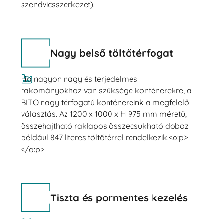
szendvicsszerkezet).
Nagy belső töltőtérfogat
Ha nagyon nagy és terjedelmes
rakományokhoz van szüksége konténerekre, a
BITO nagy térfogatú konténereink a megfelelő
választás. Az 1200 x 1000 x H 975 mm méretű,
összehajtható raklapos összecsukható doboz
például 847 literes töltőtérrel rendelkezik.<o:p>
</o:p>
Tiszta és pormentes kezelés