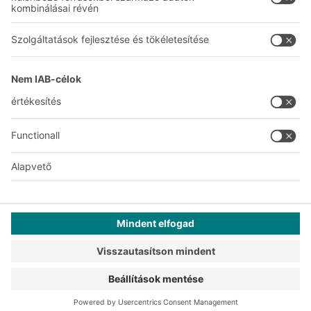
Gyártóüzemek
A
BIT O
F
YOUR LIFE.
+36 (1) 421 5385
© 2026 BITO-Lagertechnik Bittmann GmbH
Tervezés és megvalósítás
+ | LOUIS
INTERNET
Ez az ajánlat az ipar, a kézműipar, a kereskedelem és a
szabadfoglalkozásúak számára készült, önálló, szakmai vagy
kereskedelmi tevékenység során történő felhasználásra.
Adatvédelmi nyilatkozat
Impresszum
Adatvédelmi beállítások