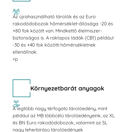
Az újrahasználható tárolók és az Euro
rakodódobozok hőmérséklet-állósága -20 és
+80 fok között van. Mindkettő élelmiszer-
biztonságos is. A raklapos ládák (CB1) például
-30 és +40 fok közötti hőmérsékletnek
ellenállnak.
<p
Környezetbarát anyagok
A legtöbb nagy térfogatú tárolóedény, mint
például az MB többcélú tárolóedényeink, az XL
és BN Euro rakodódobozok, valamint az SL
nagy teherbírású tárolóedények