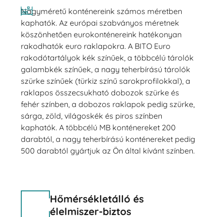
Nagyméretű konténereink számos méretben
kaphatók. Az európai szabványos méretnek
köszönhetően eurokonténereink hatékonyan
rakodhatók euro raklapokra. A BITO Euro
rakodótartályok kék színűek, a többcélú tárolók
galambkék színűek, a nagy teherbírású tárolók
szürke színűek (türkiz színű sarokprofilokkal), a
raklapos összecsukható dobozok szürke és
fehér színben, a dobozos raklapok pedig szürke,
sárga, zöld, világoskék és piros színben
kaphatók. A többcélú MB konténereket 200
darabtól, a nagy teherbírású konténereket pedig
500 darabtól gyártjuk az Ön által kívánt színben.
Hőmérsékletálló és
élelmiszer-biztos