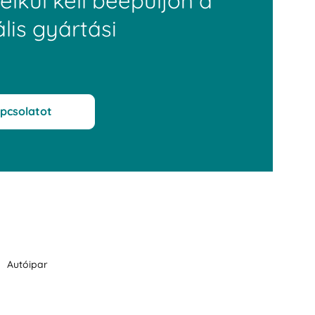
lkül kell beépüljön a
lis gyártási
apcsolatot
Autóipar