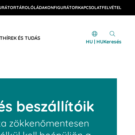
URÁTOR
TÁROLÓLÁDAKONFIGURÁTOR
KAPCSOLATFELVÉTEL
T
HÍREK ÉS TUDÁS
HU | HU
Keresés
s beszállítóik
tika zökkenőmentesen