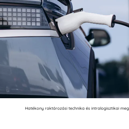
BIT O
Hatékony raktározási technika és intralogisztikai me