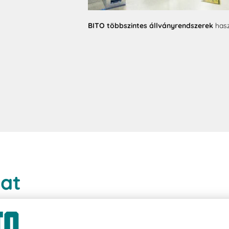
BITO többszintes állványrendszerek
hasz
lat