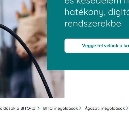
és késedelem né
hatékony, digitá
rendszerekbe.
Vegye fel velünk a k
goldások a BITO-tól
BITO megoldások
Ágazati megoldások