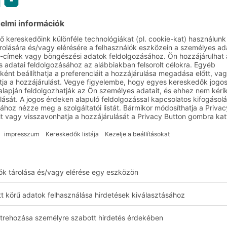
ózatba kapcsolt vezeté