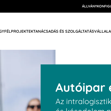
ÁLLVÁNYKONFIG
ÜGYFÉLPROJEKTEK
TANÁCSADÁS ÉS SZOLGÁLTATÁS
VÁLLALA
Autóipar é
Az intralogisz