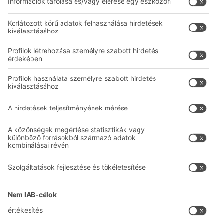
Tárolók és konténerek
Állványrendszerek
Közlekedési rendszerek
BITO szolgáltatások
Tanácsadás és szolgáltatás
Kapcsolatfelvételi űrlap
Vállalat
Kövessen minket
Rólunk
Telephelyek világszerte
Gyártóüzemek
A
BIT O
F
YOUR LIFE.