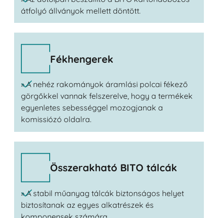
átfolyó állványok mellett döntött.
Fékhengerek
» A nehéz rakományok áramlási polcai fékező
görgőkkel vannak felszerelve, hogy a termékek
egyenletes sebességgel mozogjanak a
komissiózó oldalra.
Összerakható BITO tálcák
» A stabil műanyag tálcák biztonságos helyet
biztosítanak az egyes alkatrészek és
komponensek számára.