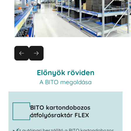
Előnyök röviden
A BITO megoldása
BITO kartondobozos
átfolyósraktár FLEX
» Az autóipari beszállító a BITO kartondobozos