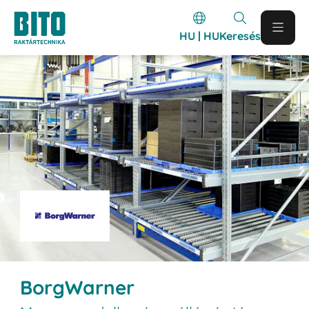
HU | HU
Keresés
BorgWarner