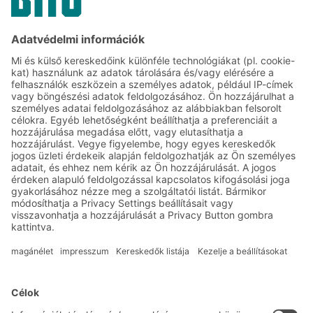
17.02.2024
ESETTANULMÁNYOK
A BITO AGV-k átrakóállomásokkal és
összecsukható konténerekkel kiegészítve
segítik a Siemens vállalatot céljai
elérésében.
Megoldások
Intralogisztikai megoldások