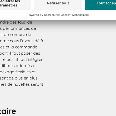
manente du système. Si
nne, le système de
Les magasins
indre des taux de
les performances de
ent du nombre de
omme nous l'avons déjà
ages et la commande
rt, il faut poser des
e part, il faut intégrer
ithmes adaptés et
ckage flexibles et
ont de plus en plus
mes de navettes seront
aire