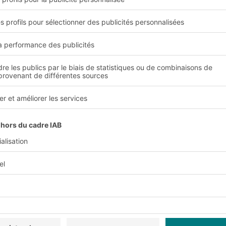
age et de récupération
ionnées à l'aide de
 systèmes de
 des inconvénients.
ment et récupération
ayonnages, la
de contrôle sont moins
ad desservis par des
nstockeurs installés
les transporteurs à
manutention d'un
st possible d'augmenter
èrement utile aux
ativement bon marché à
en outre déstocker à la
dondance élevée