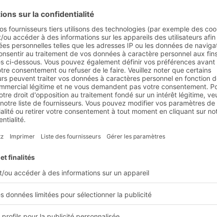
IFO ou LIFO. Ils offrent
ticle pour un
ce à la construction
la hauteur de
le. Avec le stockage
ns, on obtient un taux
rique elle-même tous les
ité et peut donc tout
la connexion à un
 (LVS) ou à un système
rchandises sont
sés
r des