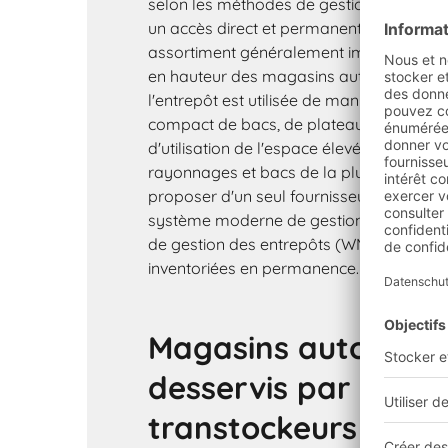
selon les méthodes de gestion de stock F
un accès direct et permanent à chaque ar
assortiment généralement important. Grâ
en hauteur des magasins automatiques, 
l'entrepôt est utilisée de manière optima
compact de bacs, de plateaux et de carto
d'utilisation de l'espace élevé. BITO fab
rayonnages et bacs de la plus haute qual
proposer d'un seul fournisseur. Grâce à 
système moderne de gestion des stocks
de gestion des entrepôts (WMS), les ma
inventoriées en permanence.
Magasins automati
desservis par des
transtockeurs ou pa