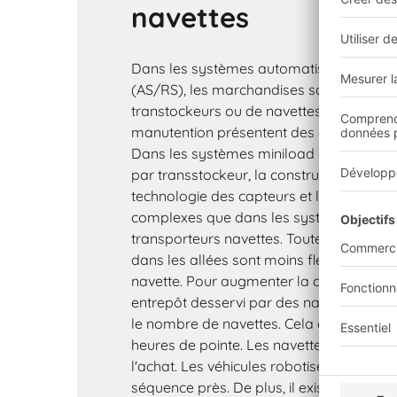
navettes
Dans les systèmes automatisés de stock
(AS/RS), les marchandises sont manutent
transtockeurs ou de navettes. Les deux
manutention présentent des avantages et
Dans les systèmes miniload avec charge
par transstockeur, la construction des r
technologie des capteurs et le système 
complexes que dans les systèmes minilo
transporteurs navettes. Toutefois, les tra
dans les allées sont moins flexibles que 
navette. Pour augmenter la capacité de 
entrepôt desservi par des navettes, il e
le nombre de navettes. Cela est particuli
heures de pointe. Les navettes sont rel
l'achat. Les véhicules robotisés peuvent 
séquence près. De plus, il existe une re