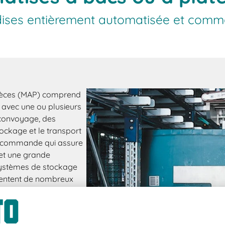
ises entièrement automatisée et comm
ièces (MAP) comprend
avec une ou plusieurs
 convoyage, des
tockage et le transport
de commande qui assure
et une grande
s systèmes de stockage
sentent de nombreux
ion des charges
 automatique et très
ndise vers l'homme » et