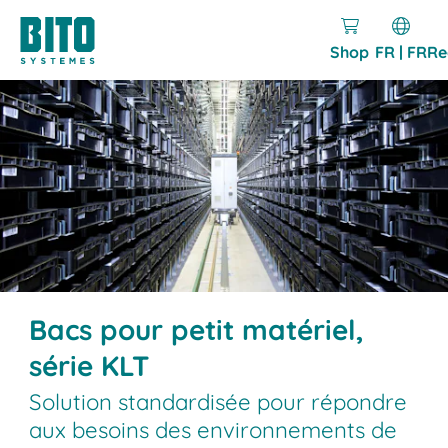
Shop
FR | FR
Re
Bacs pour petit matériel,
série KLT
Solution standardisée pour répondre
aux besoins des environnements de