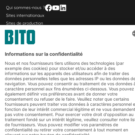
Qui sommes-nous ?
Sites internationaux
Sites de production
A
BIT O
F
YOUR LIFE.
01 72 84 90 20
© 2026 BITO-Lagertechnik Bittmann GmbH
Conception et réalisation
+ | LOUIS
INTERNET
Cette offre est destinée à l'industrie, à l'artisanat, au
commerce et aux professions libérales pour une utilisation
dans le cadre d'une activité indépendante, professionnelle ou