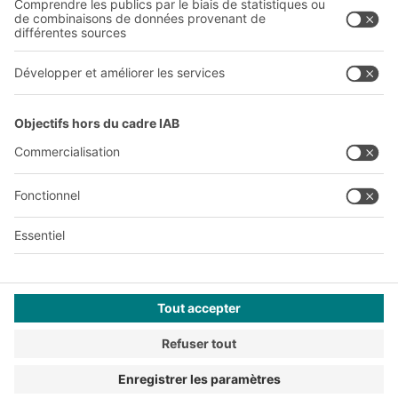
A
BIT O
F
YOUR LIFE.
01 72 84 90 20
© 2026 BITO-Lagertechnik Bittmann GmbH
Conception et réalisation
+ | LOUIS
INTERNET
Cette offre est destinée à l'industrie, à l'artisanat, au
commerce et aux professions libérales pour une utilisation
dans le cadre d'une activité indépendante, professionnelle ou
commerciale.
Terms of assembly
CGV
Protection de vos données personnelles
Mentions légales
Paramètres de confidentialité