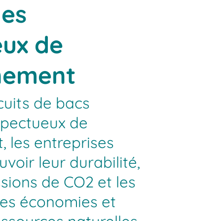
les
eux de
nnement
cuits de bacs
espectueux de
, les entreprises
oir leur durabilité,
ssions de CO2 et les
des économies et