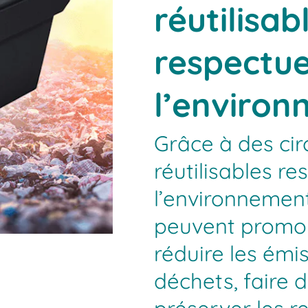
réutilisab
respectu
l’enviro
Grâce à des cir
réutilisables r
l’environnement
peuvent promouv
réduire les émi
déchets, faire 