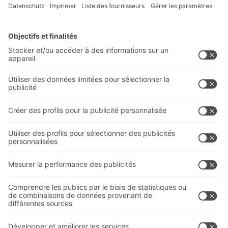
Solutions
Conseils & Services
Solutions intralogistiques
Formulaire de contact
Bacs en plastique
Systèmes de rayonnages
Systèmes de transport
Prestations de service
Entreprise
Follow us
Qui sommes-nous ?
Sites internationaux
Sites de production
A
BIT O
F