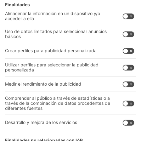
Cajas y contenedores
Sistemas de estanterías
Sistemas de transporte
Nuestros servicios
Asesoramiento y servicio
Empresa
Catálogo General
Quiénes somos
Documentos para descargar
Nuestra red global
Formulario de contacto
Centros de producción
Follow us
A
BIT O
F
YOUR LIFE.