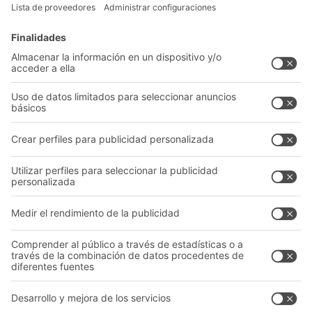
Soluciones intralogísticas
Cajas y contenedores
Sistemas de estanterías
Sistemas de transporte
Nuestros servicios
Asesoramiento y servicio
Empresa
Catálogo General
Quiénes somos
Documentos para descargar
Nuestra red global
Formulario de contacto
Centros de producción
Follow us
A
BIT O
F
YOUR LIFE.