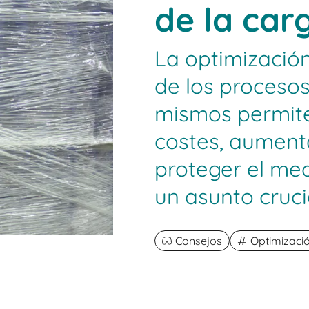
de la car
La optimizació
de los procesos
mismos permit
costes, aumenta
proteger el med
un asunto cruci
Consejos
Optimizació