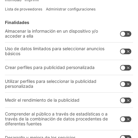
Soluciones intralogísticas
Cajas y contenedores
Sistemas de estanterías
Sistemas de transporte
Nuestros servicios
Asesoramiento y servicio
Empresa
Catálogo General
Quiénes somos
Documentos para descargar
Nuestra red global
Formulario de contacto
Centros de producción
Follow us
A
BIT O
F
YOUR LIFE.