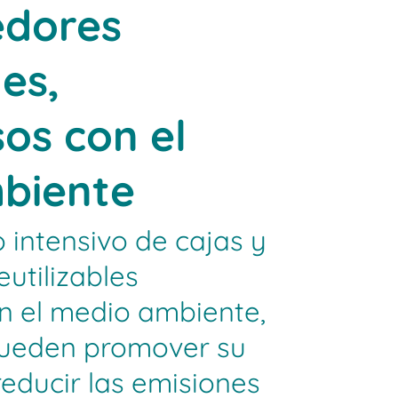
edores
les,
os con el
biente
o intensivo de cajas y
utilizables
n el medio ambiente,
pueden promover su
reducir las emisiones