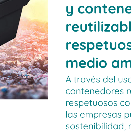
y conten
reutilizab
respetuos
medio am
A través del us
contenedores re
respetuosos co
las empresas 
sostenibilidad, 