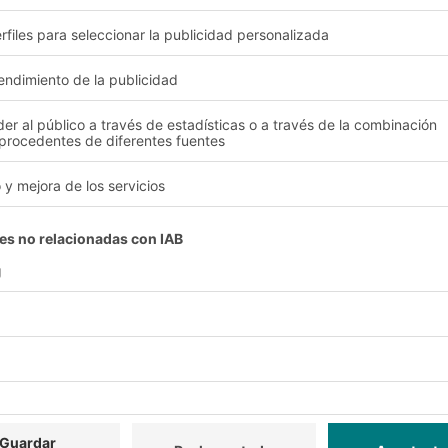
ica urbana 2030 en Alemania" (2018)
el Estado apenas interviene
la ciudad define y supervisa el marco normativo
los flu