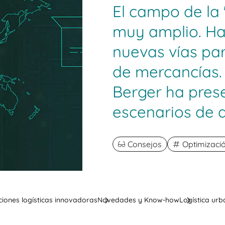
El campo de la 
muy amplio. Ha
nuevas vías par
de mercancías.
Berger ha pres
escenarios de d
Consejos
Optimizació
ciones logísticas innovadoras
Novedades y Know-how
Logística urb