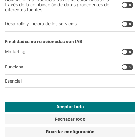
A
BIT O
F
YOUR LIFE.
+34 93 557 10 20
© 2026 BITO-Lagertechnik Bittmann GmbH
Diseño y realización
+ | LOUIS
INTERNET
Esta oferta está destinada a la industria, la artesanía, el
comercio y las profesiones liberales para su uso en actividades
independientes, profesionales o comerciales.
Condiciones de montaje
Condiciones generales de venta y suministro
Declaración de privacidad
Aviso Legal
Configuración de privacidad