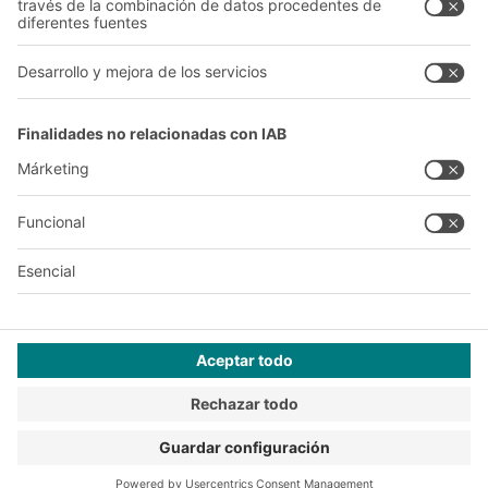
A
BIT O
F
YOUR LIFE.
+34 93 557 10 20
© 2026 BITO-Lagertechnik Bittmann GmbH
Diseño y realización
+ | LOUIS
INTERNET
Esta oferta está destinada a la industria, la artesanía, el
comercio y las profesiones liberales para su uso en actividades
independientes, profesionales o comerciales.
Condiciones de montaje
Condiciones generales de venta y suministro
Declaración de privacidad
Aviso Legal
Configuración de privacidad