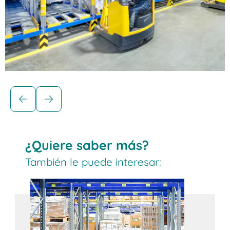
Soluciones para cargas paletizadas
Estanterías dinámicas para palets
BITO
¿Quiere saber más?
Los sistemas de almacenamiento dinámico de
También le puede interesar:
palets son ideales para productos de rápido
movimiento. Las cantidades de reposición
suficientes garantizan una disponibilidad
constante del producto. Todos los artículos
tienen acceso directo en la zona de picking. La