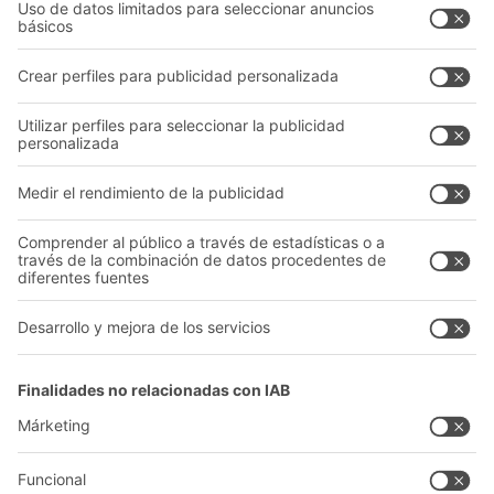
Asesoramiento y servicio
Empresa
Catálogo General
Quiénes somos
Documentos para descargar
Nuestra red global
Formulario de contacto
Centros de producción
Follow us
A
BIT O
F
YOUR LIFE.
+34 93 557 10 20