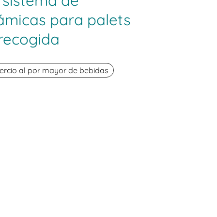
 sistema de
námicas para palets
 recogida
rcio al por mayor de bebidas