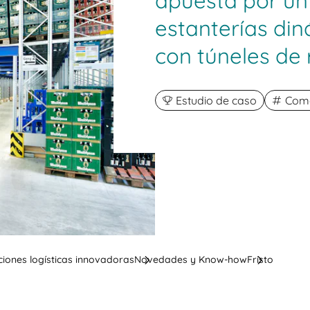
apuesta por un
estanterías di
con túneles de
Estudio de caso
Come
ciones logísticas innovadoras
Novedades y Know-how
Fristo