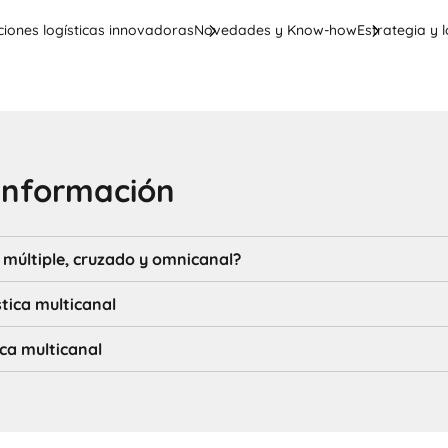
ciones logísticas innovadoras
Novedades y Know-how
Estrategia y l
información
 múltiple, cruzado y omnicanal?
stica multicanal
ica multicanal