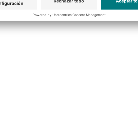
ón robustas
rga y de estabilidad
 de los estantes