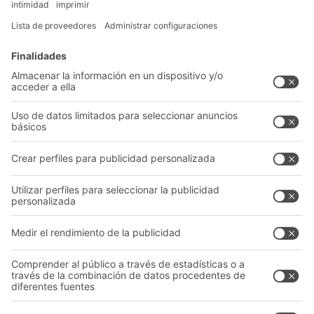
Soluciones intralogísticas
Cajas y contenedores
Sistemas de estanterías
Sistemas de transporte
Nuestros servicios
Asesoramiento y servicio
Empresa
Catálogo General
Quiénes somos
Documentos para descargar
Nuestra red global
Formulario de contacto
Centros de producción
Follow us
A
BIT O
F
YOUR LIFE.