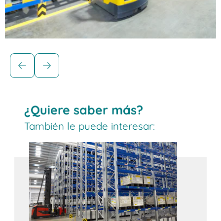
Soluciones para cargas paletizadas
Estanterías dinámicas para palets
BITO
¿Quiere saber más?
Los sistemas de almacenamiento dinámico de
También le puede interesar:
palets son ideales para productos de rápido
movimiento. Las cantidades de reposición
suficientes garantizan una disponibilidad
constante del producto. Todos los artículos
tienen acceso directo en la zona de picking. La
carga y la retirada se realizan en pasillos
separados, lo que garantiza procesos de
almacenamiento organizados, ya que cada