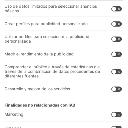
Nuestros servicios
Asesoramiento y servicio
Empresa
Catálogo General
Quiénes somos
Documentos para descargar
Nuestra red global
Formulario de contacto
Centros de producción
Follow us
A
BIT O
F
YOUR LIFE.
+34 93 557 10 20