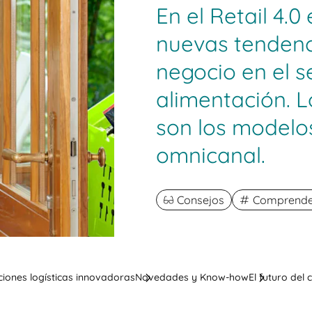
En el Retail 4.
nuevas tendenc
negocio en el s
alimentación. L
son los modelos
omnicanal.
Consejos
Comprender 
ciones logísticas innovadoras
Novedades y Know-how
El futuro del