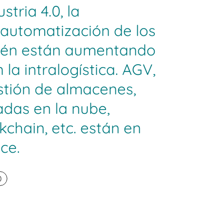
stria 4.0, la
y automatización de los
ién están aumentando
la intralogística. AGV,
stión de almacenes,
adas en la nube,
kchain, etc. están en
ce.
0