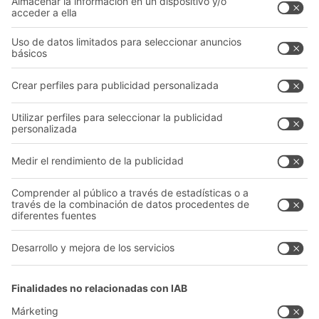
Sistemas de transporte
Nuestros servicios
Asesoramiento y servicio
Empresa
Catálogo General
Quiénes somos
Documentos para descargar
Nuestra red global
Formulario de contacto
Centros de producción
Follow us
A
BIT O
F
YOUR LIFE.