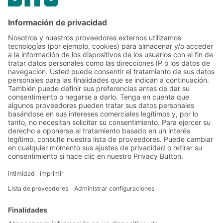
Link
Link
COMPÁRTELO
Link
Soluciones
Soluciones intralogísticas
Cajas y contenedores
Sistemas de estanterías