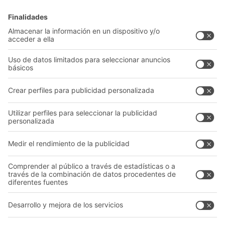
Cajas y contenedores
Sistemas de estanterías
Sistemas de transporte
Nuestros servicios
Asesoramiento y servicio
Empresa
Catálogo General
Quiénes somos
Documentos para descargar
Nuestra red global
Formulario de contacto
Centros de producción
Follow us
A
BIT O
F
YOUR LIFE.