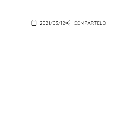
2021/03/12
COMPÁRTELO
Tec4med Life
Science GmbH
caja de transporte de
monitorización digital para el envío de