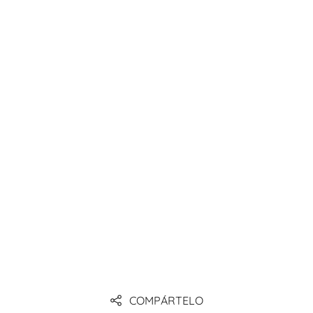
contenedores
conformes con la norma ADR
COMPÁRTELO