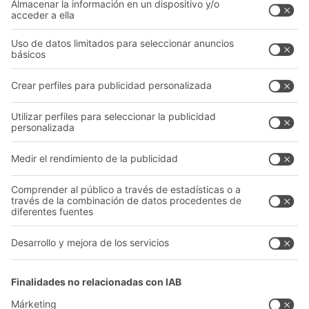
Sistemas de transporte
Nuestros servicios
Asesoramiento y servicio
Empresa
Catálogo General
Quiénes somos
Documentos para descargar
Nuestra red global
Formulario de contacto
Centros de producción
Follow us
A
BIT O
F
YOUR LIFE.