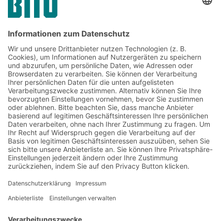
Jetzt beim BITO Newsletter
anmelden:
Lager- & Logistiknews
Exklusive Rabatte
Neuheiten
Newsletter abonnieren