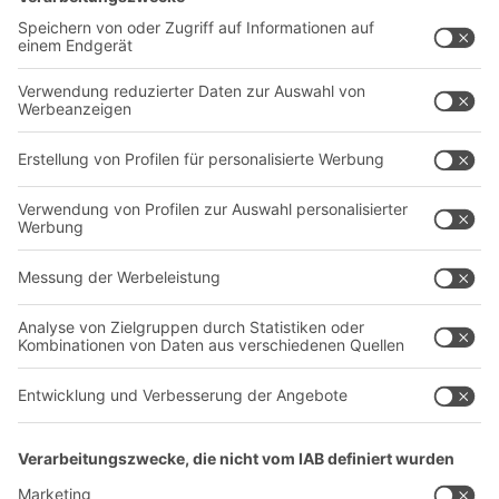
Lösungen
Beratung & Service
Intralogistiklösungen
Kontaktformular
Behältersysteme
Regalsysteme
Transportsysteme
Dienstleistungen
Unternehmen
Follow us
Über uns
Standorte weltweit
Produktionsstandorte
A
BIT O
F
YOUR LIFE.