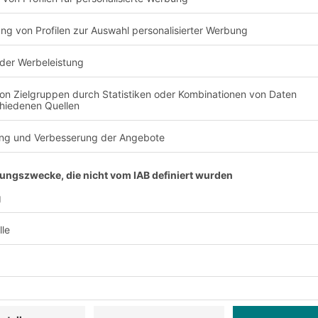
ter anmelden:
sive Rabatte
Neuheiten
rvice
Unternehmen
Follow us
Über uns
Standorte weltweit