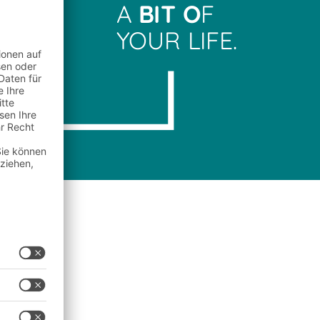
A
BIT O
F
YOUR LIFE.