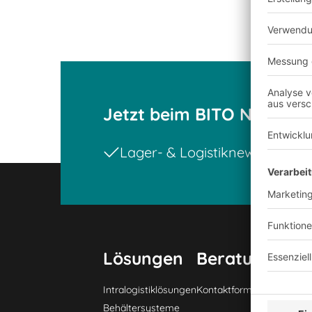
Jetzt beim BITO Newslet
Lager- & Logistiknews
Exklu
Lösungen
Beratung & Se
Intralogistiklösungen
Kontaktformular
Behältersysteme