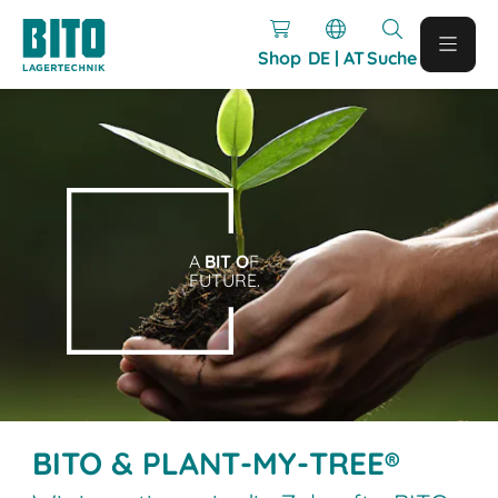
Shop
DE | AT
Suche
A
BIT O
F
FUTURE.
BITO & PLANT-MY-TREE®