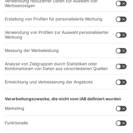
Behältersysteme
Regalsysteme
Transportsysteme
Dienstleistungen
Unternehmen
Follow us
Über uns
Standorte weltweit
Produktionsstandorte
A
BIT O
F
YOUR LIFE.
+43 (7224) 65 555-0