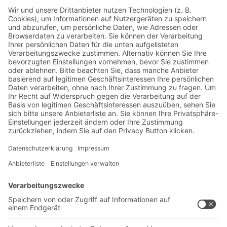
Jetzt beim BITO Newsletter
anmelden:
Lager- & Logistiknews
Exklusive Rabatte
Neuheiten
Newsletter abonnieren
Lösungen
Beratung & Service
Intralogistiklösungen
Kontaktformular