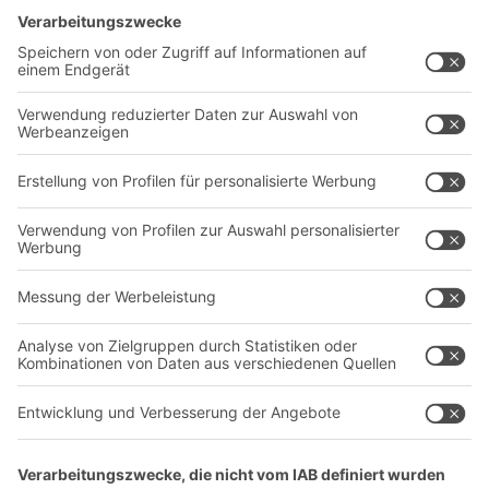
Lösungen
Beratung & Service
Intralogistiklösungen
Kontaktformular
Behältersysteme
Regalsysteme
Transportsysteme
Dienstleistungen
Unternehmen
Follow us
Über uns
Standorte weltweit
Produktionsstandorte
A
BIT O
F
YOUR LIFE.