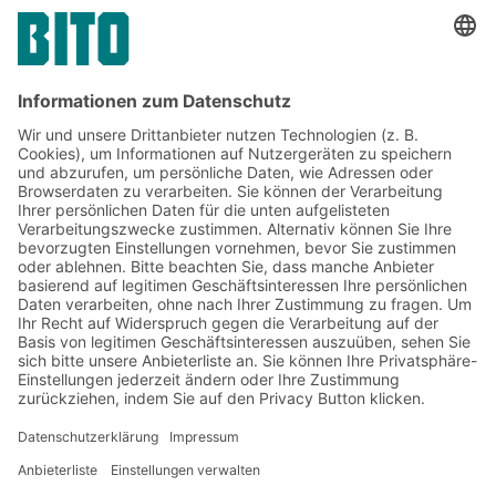
den jungen Menschen als Zukunftsträger der
Region wertvolle Impulse geben."
Sabine und Fritz Bittmann
Gründer der Bittmann-Stiftung
Jetzt beim BITO Newsletter
anmelden:
Lager- & Logistiknews
Exklusive Rabatte
Neuheiten
Newsletter abonnieren