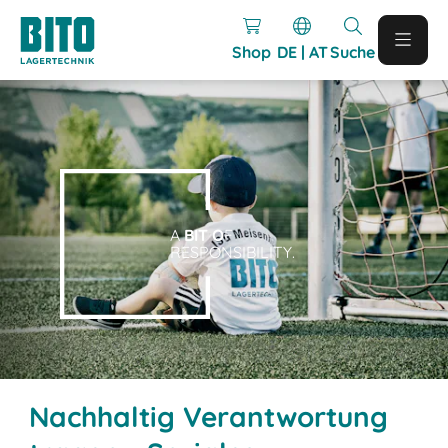
Shop
DE | AT
Suche
A
BIT O
F
RESPONSIBILITY.
Nachhaltig Verantwortung