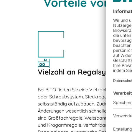
Vorteile von B
Vielzahl an Regalsystemen
Bei BITO finden Sie eine Vielzahl von Rega
oder Schraubsystem. Steckregale sind sehr
selbstständig aufzubauen. Zudem lassen s
Änderungen wesentlich schneller vornehm
sind Großfachregale, Weitspann- und Schwe
und Kragarmregale, verfahrbare Regale, 
Regalanlagen, dynamische Regale für Stüc