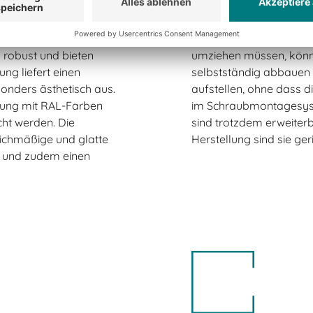
olgt nach DIN EN 10142
abgebaut werden. Ste
 hohe mechanische
aufgebaut. Sie können
erweitern. Wenn sich I
 robust und bieten
umziehen müssen, könn
ng liefert einen
selbstständig abbauen
onders ästhetisch aus.
aufstellen, ohne dass d
tung mit RAL-Farben
im Schraubmontagesyste
ht werden. Die
sind trotzdem erweiterb
ichmäßige und glatte
Herstellung sind sie ger
e und zudem einen