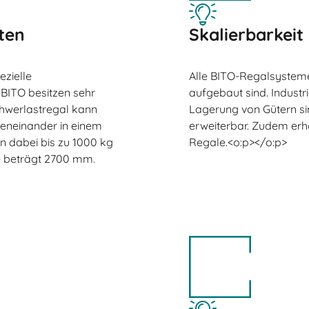
ten
Skalierbarkeit
ezielle
Alle BITO-Regalsysteme 
 BITO besitzen sehr
aufgebaut sind. Indust
chwerlastregal kann
Lagerung von Gütern s
beneinander in einem
erweiterbar. Zudem erha
n dabei bis zu 1000 kg
Regale.<o:p></o:p>
te beträgt 2700 mm.