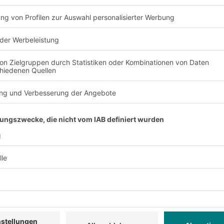
n. Ob konventionelle
fachgerechte Regalprü
BITO unterstützt und
alen Systems.
utz
Steck- oder 
anische
BITO-Regale gibt es al
anzverzinkt
der Steckmontage werde
er mit RAL-Farben
oder Schweißarbeiten b