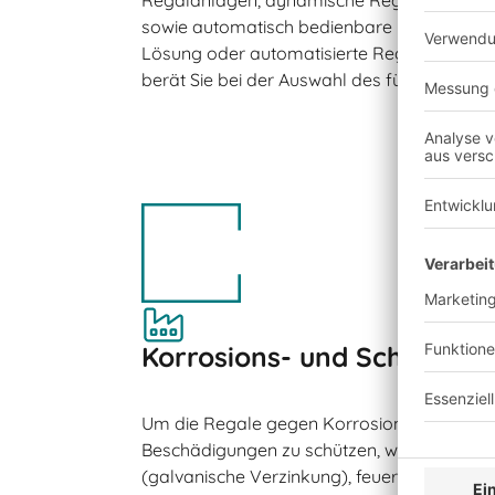
sowie automatisch bedienbare Regalanlage
Lösung oder automatisierte Regalanlage – 
berät Sie bei der Auswahl des für Sie optim
Korrosions- und Schlagsch
Um die Regale gegen Korrosion und mech
Beschädigungen zu schützen, werden sie gl
(galvanische Verzinkung), feuerverzinkt od