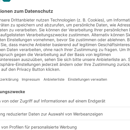
ITO-Regalsystemen
Stabile und ro
lsystemen im Steck-
BITO-Regalsysteme sind 
 einfach und
alle Qualitätsmerkmale
ich die Demontage oder
Erfahrung des Herstelle
en. Im BITO-Programm
Verarbeitung und die O
rlastregale, Paletten-
Möglichkeit der Erweit
mehrgeschossige
fachgerechte Regalmont
kgüter und Paletten
exzellentes Qualitätsm