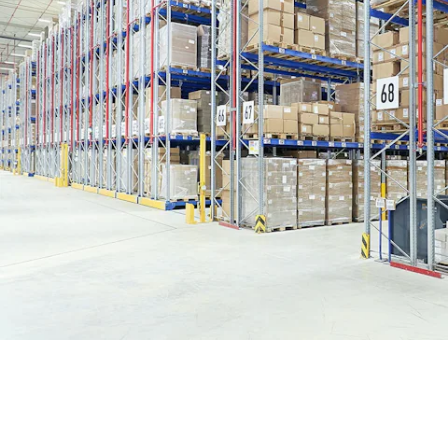
BIT O