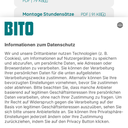
PDF | 79 KB
Montage Stundensätze
PDF | 91 KB
Verhaltenskodex
PDF | 286 KB
BITO Produktsicherheitsdatenblatt
GPSR Behälter
PDF | 131 KB
Jetzt beim BITO Newsletter
anmelden:
Lager- & Logistiknews
Exklusive Rabatte
Neuheiten