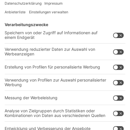
Newsletter abonnieren
Lösungen
Beratung & Service
Intralogistiklösungen
Kontaktformular
Behältersysteme
Regalsysteme
Transportsysteme
Dienstleistungen
Unternehmen
Follow us
Über uns
Standorte weltweit
Produktionsstandorte