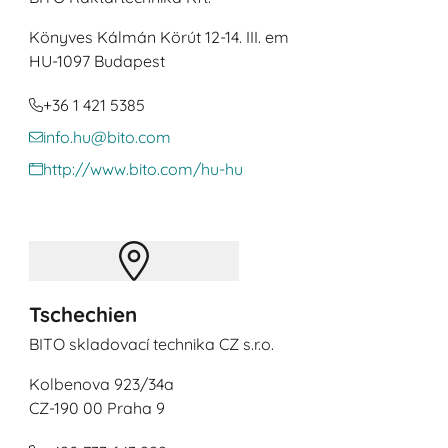
Könyves Kálmán Körút 12-14. III. em
HU
-1097 Budapest
+36 1 421 5385
info.hu@bito.com
http://www.bito.com/hu-hu
Tschechien
BITO skladovací technika CZ s.r.o.
Kolbenova 923/34a
CZ
-190 00 Praha 9