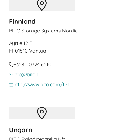
Finnland
BITO Storage Systems Nordic
Äyrtie 12 B
FI
-01510 Vantaa
+358 1 0324 6510
info@bito.fi
http://www.bito.com/fi-fi
Ungarn
BITO Raktártechnika Kft.