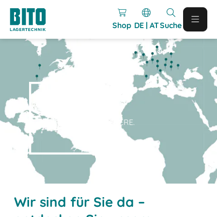
Shop
DE | AT
Suche
A
BIT O
F
EVERYWHERE.
Wir sind für Sie da –