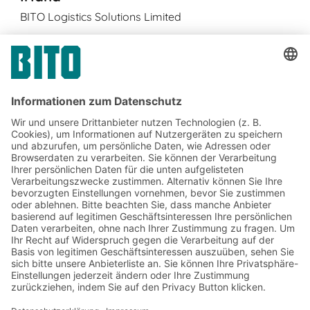
BITO Logistics Solutions Limited
77 Lower Camden Street
IE
-Dublin 2
+353 1 5686718
info.ie@bito.com
https://www.bito.com/en-ie
Jetzt beim BITO Newsletter
anmelden:
Lager- & Logistiknews
Exklusive Rabatte
Neuheiten
Newsletter abonnieren