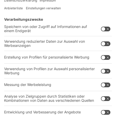
Lösungen
Beratung & Service
Intralogistiklösungen
Kontaktformular
Behältersysteme
Regalsysteme
Transportsysteme
Dienstleistungen
Unternehmen
Follow us
Über uns
Standorte weltweit
Produktionsstandorte
A
BIT O
F