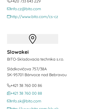
+420 733 643 229
info.cz@bito.com
http://www.bito.com/cs-cz
Slowakei
BITO-Skladovacia technika s.r.o.
Sládkovičova 757/38A
SK
-95701 Bánvoce nad Bebravou
+421 38 760 00 86
+421 38 760 00 88
info.sk@bito.com
http://www.bito.com/sk-sk