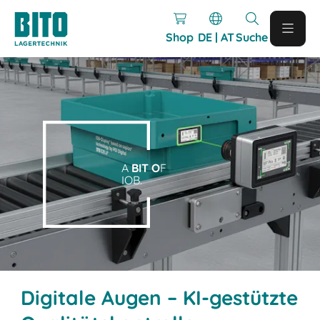
Shop
DE | AT
Suche
A
BIT O
F
IOB.
Digitale Augen – KI-gestützte