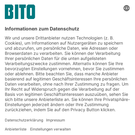
Friendly Captcha
Senden
*
= Pflichtfeld
Jetzt beim BITO Newsletter
anmelden:
Lager- & Logistiknews
Exklusive Rabatte
Neuheiten
Newsletter abonnieren