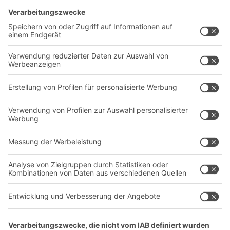
Lösungen
Beratung & Service
Intralogistiklösungen
Kontaktformular
Behältersysteme
Regalsysteme
Transportsysteme
Dienstleistungen
Unternehmen
Follow us
Über uns
Standorte weltweit
Produktionsstandorte
A
BIT O
F
YOUR LIFE.