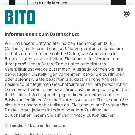
Friendly Captcha
Senden
*
= Pflichtfeld
Jetzt beim BITO Newsletter
anmelden:
Lager- & Logistiknews
Exklusive Rabatte
Neuheiten
Newsletter abonnieren