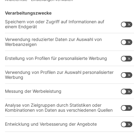
Lösungen
Beratung & Service
Intralogistiklösungen
Kontaktformular
Behältersysteme
Regalsysteme
Transportsysteme
Dienstleistungen
Unternehmen
Follow us
Über uns
Standorte weltweit
Produktionsstandorte
A
BIT O
F
YOUR LIFE.