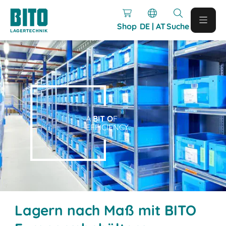
Shop
DE | AT
Suche
A
BIT O
F
EFFICIENCY.
Lagern nach Maß mit BITO