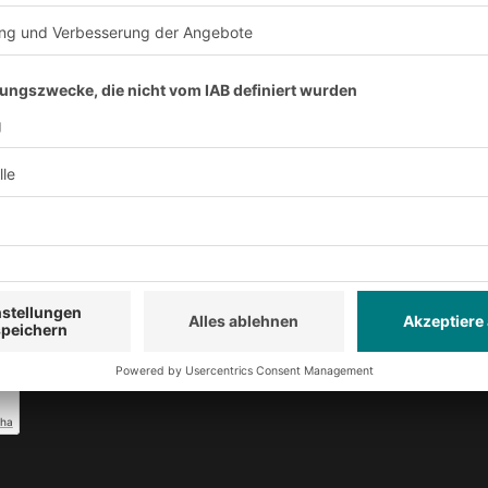
eise
gelesen und akzeptiere diese.
*
O Newsletter Fachwissen Intralogistiker anmelden.
TO Shop-Newsletter anmelden und keine Aktionen und Rabatt
cha