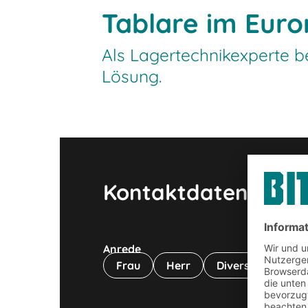
Tablare im Euro
Als Lagertechnikexperte be
Lösung.
Kontaktdaten
Anrede
Vo
Frau
Herr
Divers