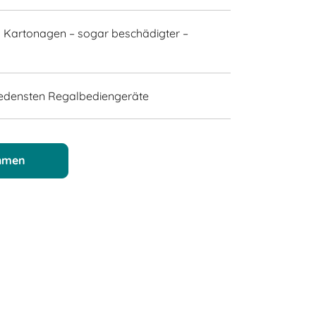
n Kartonagen – sogar beschädigter –
hiedensten Regalbediengeräte
ehmen