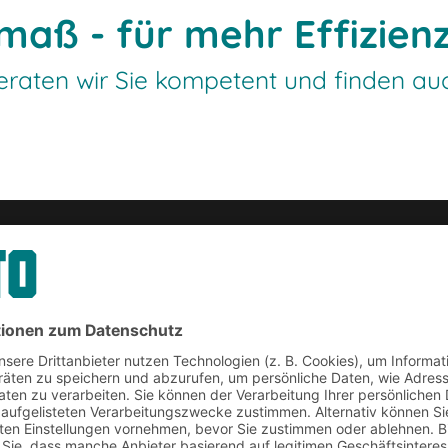
maß - für mehr Effizien
raten wir Sie kompetent und finden auch
rname
*
Nachname
*