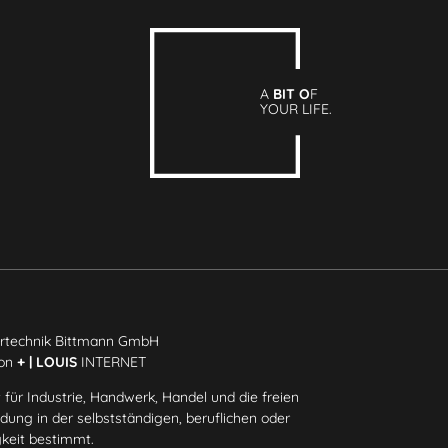
A
BIT O
F
YOUR LIFE.
rtechnik Bittmann GmbH
ion
+ | LOUIS
INTERNET
 für Industrie, Handwerk, Handel und die freien
ung in der selbstständigen, beruflichen oder
gkeit bestimmt.