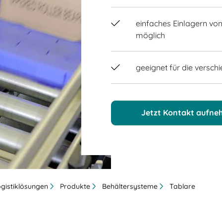
einfaches Einlagern vo
möglich
geeignet für die versc
Jetzt Kontakt aufn
ogistiklösungen
Produkte
Behältersysteme
Tablare