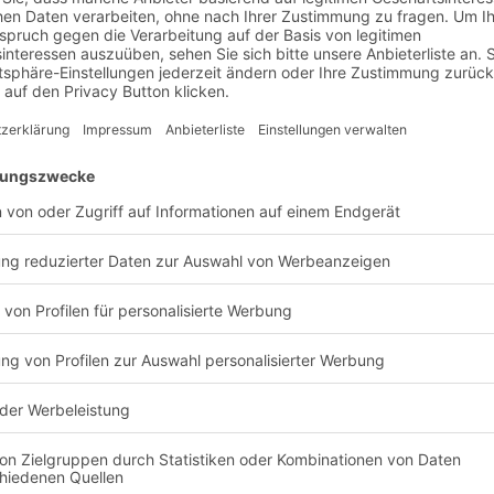
usnummer
*
PLZ
*
ail Adresse
*