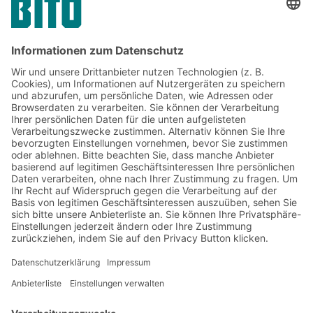
Jetzt beim BITO Newsletter
anmelden:
Lager- & Logistiknews
Exklusive Rabatte
Neuheiten
Newsletter abonnieren