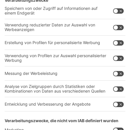
Lösungen
Beratung & Service
Intralogistiklösungen
Kontaktformular
Behältersysteme
Regalsysteme
Transportsysteme
Dienstleistungen
Unternehmen
Follow us
Über uns
Standorte weltweit
Produktionsstandorte
A
BIT O
F
YOUR LIFE.