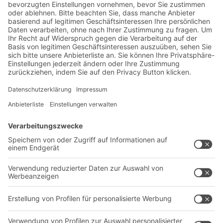
anmelden:
Lager- & Logistiknews
Exklusive Rabatte
Neuheiten
Newsletter abonnieren
Lösungen
Beratung & Service
Intralogistiklösungen
Kontaktformular
Behältersysteme
Regalsysteme
Transportsysteme
Dienstleistungen
Unternehmen
Follow us