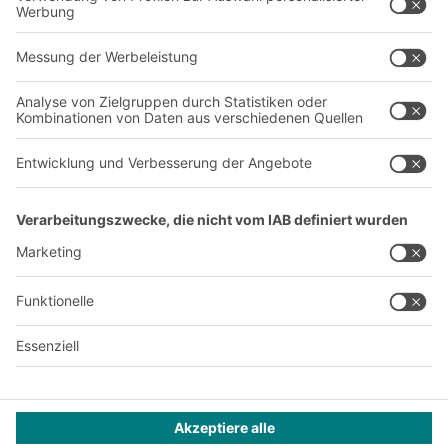
Über uns
Standorte weltweit
Produktionsstandorte
A
BIT O
F
YOUR LIFE.
+43 (7224) 65 555-0
© 2026 BITO-Lagertechnik Bittmann GmbH
Design & Realisation
+ | LOUIS
INTERNET
Dieses Angebot ist für Industrie, Handwerk, Handel und die
freien Berufe zur Verwendung in der selbstständigen,