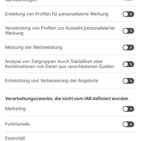
Regalsysteme
Transportsysteme
Dienstleistungen
Unternehmen
Follow us
Über uns
Standorte weltweit
Produktionsstandorte
A
BIT O
F
YOUR LIFE.
+43 (7224) 65 555-0