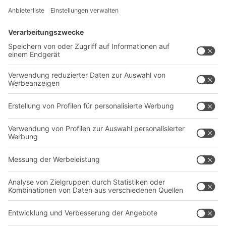
Lösungen
Beratung & Service
Intralogistiklösungen
Kontaktformular
Behältersysteme
Regalsysteme
Transportsysteme
Dienstleistungen
Unternehmen
Follow us
Über uns
Standorte weltweit
Produktionsstandorte
A
BIT O
F