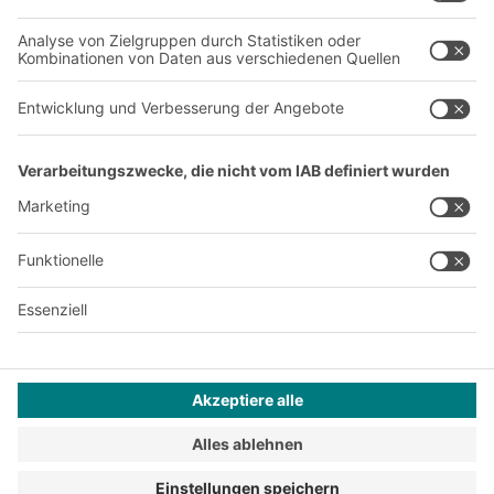
Standorte weltweit
Produktionsstandorte
A
BIT O
F
YOUR LIFE.
+43 (7224) 65 555-0
© 2026 BITO-Lagertechnik Bittmann GmbH
Design & Realisation
+ | LOUIS
INTERNET
Dieses Angebot ist für Industrie, Handwerk, Handel und die
freien Berufe zur Verwendung in der selbstständigen,
beruflichen oder gewerblichen Tätigkeit bestimmt.
Montagebedingungen
Impressum
Datenschutz
AGB