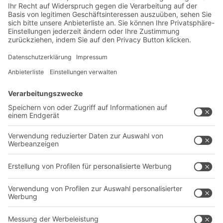
Lager- & Logistiknews
Exklusive Rabatte
Neuheiten
Newsletter abonnieren
Lösungen
Beratung & Service
Intralogistiklösungen
Kontaktformular
Behältersysteme
Regalsysteme
Transportsysteme
Dienstleistungen
Unternehmen
Follow us
Über uns