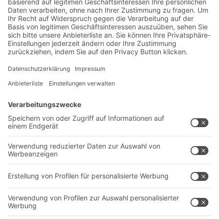
Lager- & Logistiknews
Exklusive Rabatte
Neuheiten
Newsletter abonnieren
Lösungen
Beratung & Service
Intralogistiklösungen
Kontaktformular
Behältersysteme
Regalsysteme
Transportsysteme
Dienstleistungen
Unternehmen
Follow us