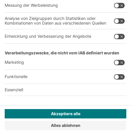
Über uns
Standorte weltweit
Produktionsstandorte
A
BIT O
F
YOUR LIFE.
+43 (7224) 65 555-0
© 2026 BITO-Lagertechnik Bittmann GmbH
Design & Realisation
+ | LOUIS
INTERNET
Dieses Angebot ist für Industrie, Handwerk, Handel und die
freien Berufe zur Verwendung in der selbstständigen,
beruflichen oder gewerblichen Tätigkeit bestimmt.