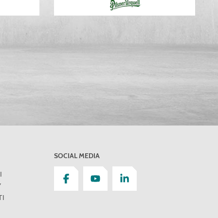
SOCIAL MEDIA
І
У
І