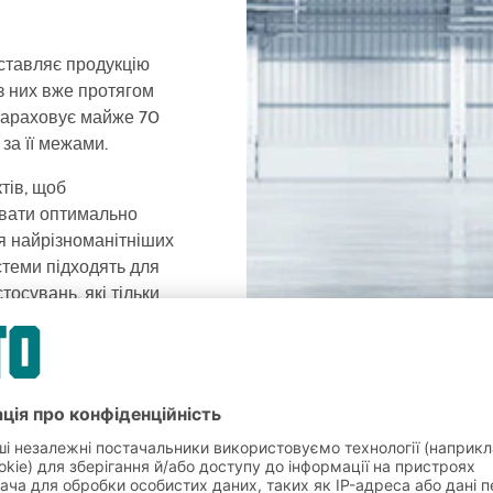
оставляє продукцію
 з них вже протягом
 нараховує майже 70
за її межами.
тів, щоб
вати оптимально
я найрізноманітніших
стеми підходять для
тосувань, які тільки
ршого разу у виборці
 підходила б до Ваших
ні, що гарантовано
!