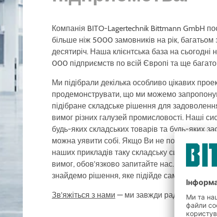
Компанія BITO-Lagertechnik Bittmann GmbH п
більше ніж 5000 замовників на рік, багатьом
десятиріч. Наша клієнтська база на сьогодні
000 підприємств по всій Європі та ще багато 
Ми підібрали декілька особливо цікавих проек
продемонструвати, що ми можемо запропону
підібране складське рішення для задоволенн
вимог різних галузей промисловості. Наші си
будь-яких складських товарів та будь-яких зас
можна уявити собі. Якщо Ви не побачите з пе
наших прикладів таку складську систему, яка
вимог, обов'язково запитайте нас. Ми впевне
знайдемо рішення, яке підійде саме Вам.
Зв'яжіться з нами
— ми завжди раді допомогти