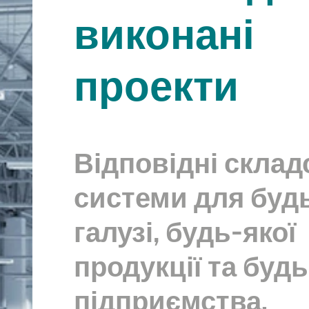
виконані
проекти
Відповідні склад
системи для будь
галузі, будь-якої
продукції та буд
підприємства.