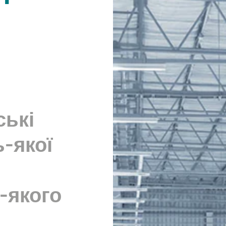
ські
-якої
ь-якого