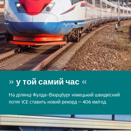
у той самий час
На ділянці Фулда–Вюрцбург німецький швидкісний
потяг ICE ставить новий рекорд — 406 км/год.