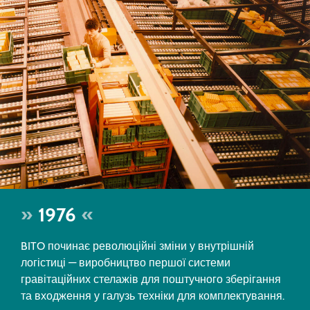
1976
BITO починає революційні зміни у внутрішній
логістиці — виробництво першої системи
гравітаційних стелажів для поштучного зберігання
та входження у галузь техніки для комплектування.