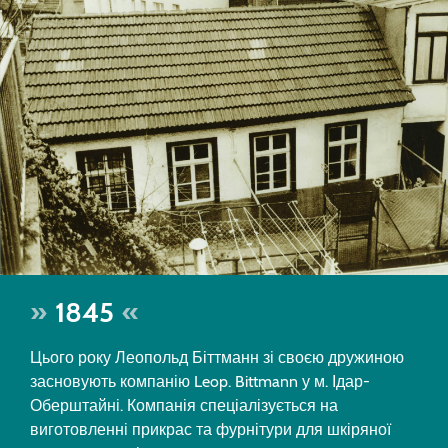
1845
Цього року Леопольд Біттманн зі своєю дружиною
засновують компанію Leop. Bittmann у м. Ідар-
Оберштайні. Компанія спеціалізується на
виготовленні прикрас та фурнітури для шкіряної