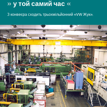
у той самий час
З конвеєра сходить трьохмільйонний «VW Жук».