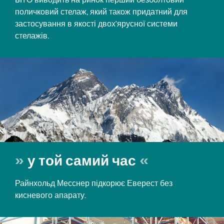
поличковий стелаж, який також придатний для
застосування в якості двох'ярусної системи
стелажів.
у той самий час
Райнхольд Месснер підкорює Еверест без
кисневого апарату.