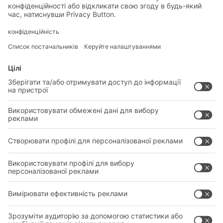
у той самий час
Федеральний уряд та енергетична промисловість
домовляються про припинення виробництва
атомної енергії.