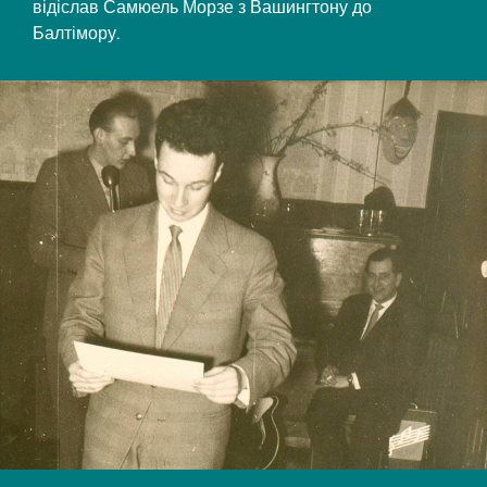
відіслав Самюель Морзе з Вашингтону до
Балтімору.