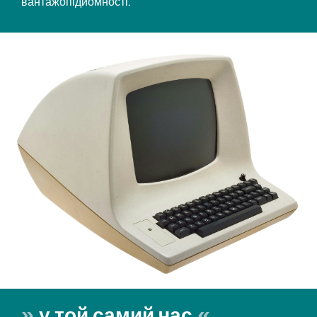
вантажопідйомності.
у той самий час